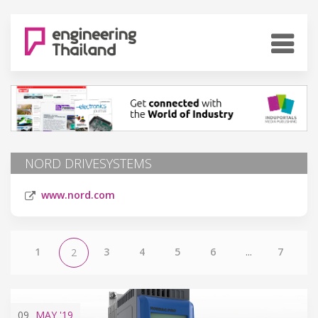
NORD DRIVESYSTEMS
www.nord.com
1
3
4
5
6
...
7
2
09
MAY
'19