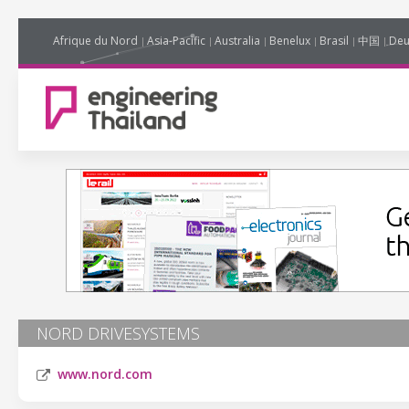
Afrique du Nord
Asia-Pacific
Australia
Benelux
Brasil
中国
Deu
NORD DRIVESYSTEMS
www.nord.com