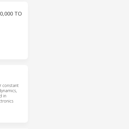
0,000 TO
er constant
dynamics,
d in
ctronics