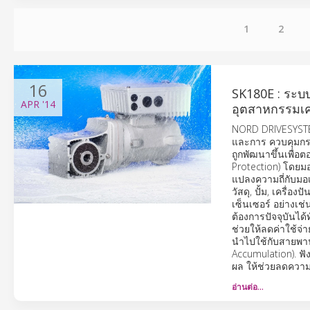
1
2
16
SK180E : ระบบ
APR
'14
อุตสาหกรรมเค
NORD DRIVESYSTEM
และการ ควบคุมกระบ
ถูกพัฒนาขึ้นเพื่อ
Protection) โดยมอเ
แปลงความถี่กับมอเ
วัสดุ, ปั้ม, เครื
เซ็นเซอร์ อย่างเ
ต้องการปัจจุบันได
ช่วยให้ลดค่าใช้จ่า
นำไปใช้กับสายพาน
Accumulation). ฟั
ผล ให้ช่วยลดความรุ
อ่านต่อ…