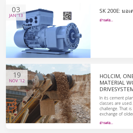
03
SK 200E: มอเต
JAN
'13
อ่านต่อ…
19
HOLCIM, ON
NOV
'12
MATERIAL W
DRIVESYSTE
In its cement pla
classes are used.
challenge. That 
exchange of older
อ่านต่อ…