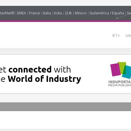
tschland
EMEA
France
Italia
India
日本
México
Sudamérica / España
Sv
ข่าว
บท