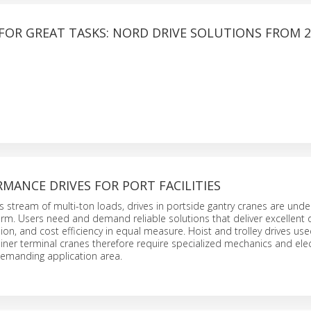
FOR GREAT TASKS: NORD DRIVE SOLUTIONS FROM 2
MANCE DRIVES FOR PORT FACILITIES
s stream of multi-ton loads, drives in portside gantry cranes are und
rm. Users need and demand reliable solutions that deliver excellent 
ion, and cost efficiency in equal measure. Hoist and trolley drives use
iner terminal cranes therefore require specialized mechanics and ele
 demanding application area.