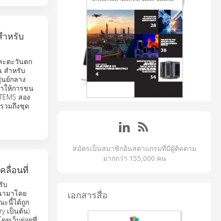
สำหรับ
และตะวันตก
น สำหรับ
ศูนย์กลาง
งทำให้การขน
YSTEMS สอง
 รวมถึงชุด
สมัครเป็นสมาชิกอินสตาแกรมที่มีผู้ติดตาม
มากกว่า 155,000 คน
ลื่อนที่
รับ
ัฒนามาโดย
เอกสารสื่อ
ะนี้ได้ถูก
y เป็นต้น)
ยเว็บย่อยที่