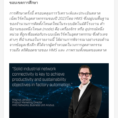
ขอบเขตการศึกษา
การศึกษาครั้งนี้ ครอบคลุมการวิเคราะห์และประเมินตลาด
เน็ตเวิร์คในอุตสาหกรรมของปี 2023โดย HMS ซึ่งอยู่บนพื้นฐาน
ของจำนวนการติดตั้งโหนดใหม่ในระบบอัตโนมัติโรงงาน คำ
นิยามของหนึ่งโหนด (node) คือ เครื่องจักร หรือ อุปกรณ์หนึ่ง
หน่วย ที่ถูกเชื่อมต่อกับระบบเน็ตเวิร์คในอุตสาหกรรม ซึ่งตัวเลข
ต่างๆ ที่นำเสนอในรายงานนี้ ได้ผ่านการพิจารณาอย่างรอบด้าน
จากข้อมูลเชิงลึก ที่ได้จากผู้คร่ำหวอดในวงการอุตสาหกรรม
รวมถึง สถิติยอดขายของ HMS และ ภาพรวมทั้งหมดของตลาด