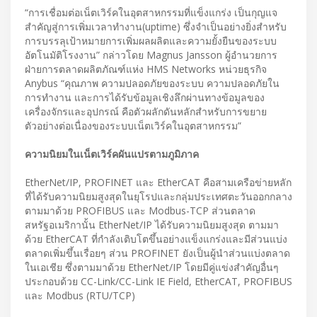
“การเชื่อมต่อเน็ตเวิร์คในอุตสาหกรรมที่แข็งแกร่ง เป็นกุญแจ
สำคัญสู่การเพิ่มเวลาทำงาน(uptime) ซึ่งจำเป็นอย่างยิ่งสำหรับ
การบรรลุเป้าหมายการเพิ่มผลผลิตและความยั้งยืนของระบบ
อัตโนมัติโรงงาน” กล่าวโดย Magnus Jansson ผู้อำนวยการ
ฝ่ายการตลาดผลิตภัณฑ์แห่ง HMS Networks หน่วยธุรกิจ
Anybus “คุณภาพ ความปลอดภัยของระบบ ความปลอดภัยใน
การทำงาน และการได้รับข้อมูลเชิงลึกผ่านทางข้อมูลของ
เครื่องจักรและอุปกรณ์ คือตัวผลักดันหลักสำหรับการขยาย
ตัวอย่างต่อเนื่องของระบบเน็ตเวิร์คในอุตสาหกรรม”
ความนิยมในเน็ตเวิร์คผันแปรตามภูมิภาค
EtherNet/IP, PROFINET และ EtherCAT คือสามเครือข่ายหลัก
ที่ได้รับความนิยมสูงสุดในยุโรปและกลุ่มประเทศตะวันออกกลาง
ตามมาด้วย PROFIBUS และ Modbus-TCP ส่วนตลาด
สหรัฐอเมริกานั้น EtherNet/IP ได้รับความนิยมสูงสุด ตามมา
ด้วย EtherCAT ที่กำลังเติบโตขึ้นอย่างแข็งแกร่งและมีส่วนแบ่ง
ตลาดเพิ่มขึ้นเรื่อยๆ ส่วน PROFINET ยังเป็นผู้นำส่วนแบ่งตลาด
ในเอเชีย ซึ่งตามมาด้วย EtherNet/IP โดยมีคู่แข่งสำคัญอื่นๆ
ประกอบด้วย CC-Link/CC-Link IE Field, EtherCAT, PROFIBUS
และ Modbus (RTU/TCP)