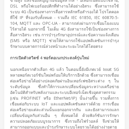
ข่ายสูง และช่องสัญญาณข้อมูลสากล - อีเทอร์เน็ตแบบใช้สาย,
DSL หรือไฟเบอร์ออปติกที่ทำงานได้อย่างอิสระ ซึ่งสามารถใช้
ระบบ 4G เป็นช่องทางการสื่อสารหลักหรือสำรองได้ โปรโตคอล
ที่ใช้ IP ที่รองรับทั้งหมด - รวมถึง IEC 61850, IEC 60870-5-
104, MQTT และ OPC-UA - สามารถส่งผ่านการเชื่อมโยงแบบ
ไร้สายได้ นอกจากนี้ โมเด็ม 4G ยังสามารถใช้เป็นช่องทางการ
สื่อสารอิสระ เช่น การบำรุงรักษาอุปกรณ์และข้อความแจ้งเตือน
(SMS หรือ MQTT) ช่วยให้สามารถใช้แอปพลิเคชันการบำรุง
รักษาแบบคาดการณ์ล่วงหน้าและระยะไกลได้โดยตรง
การเปิดตัวสวิตช์ 4 พอร์ตอเนกประสงค์รุ่นใหม่
นอกเหนือจากตัวเลือก 4G แล้ว ในตอนนี้ยังมีเกตเวย์ Ixxat SG
หลายพอร์ตเวอร์ชันใหม่พร้อมให้บริการอีกด้วย ซึ่งสามารถเชื่อม
ต่อเครือข่ายได้อย่างปลอดภัยผ่านอินเทอร์เฟซอิสระต่าง ๆ ใน
ระดับข้อมูล ซึ่งทำให้การแลกเปลี่ยนข้อมูลระหว่างเครือข่าย
อัตโนมัติสำหรับพลังงานและระบบอีเทอร์เน็ตเชิงอุตสาหกรรม
(เช่น PROFINET หรือ EtherNet/IP) นั้นง่ายขึ้น รวมทั้งการ
เชื่อมต่อกับระบบ IoT และแอปพลิเคชันคลาวด์ด้วย การเชื่อม
ต่อเครือข่ายแต่ละส่วนนั้นแยกออกจากกัน และยังสามารถแลก
เปลี่ยนข้อมูลกับส่วนอื่น ๆ ทั้งหมดได้ ด้วยฟังก์ชันการรักษา
ความปลอดภัยแบบบูรณาการ ซึ่งรวมถึงไฟร์วอลล์ จึงช่วยให้
สามารถออกแบบและบำรุงรักษาระบบโดยรวมได้อย่างง่ายดาย