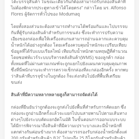
โต้ะบรรจุสินค้า ในขณะเดียวกันก็ต้องสามารถรับกล่องสินค้าที่
ไม่ต้องพักจากประตูทางเข้าได้โดยตรง” กล่าวโดย มร. Alfonso
Flores ผู้จัดการทั่วไปของ Modumaq
โดยทั้งสองส่วนจะต้องสามารถทำงานได้พร้อมกันและไปบรรจบ
กันที่ตู้รับกล่องสินค้าสำหรับการขนส่ง ซึ่งจะทำการปรับความ
เอียงของกล่องเพื่อให้เครื่องสแกนสามารถอ่านฉลากและควบคุม
น้ำหนักได้อย่างถูกต้อง โดยเครื่องควบคุมน้ำหนักจะเปรียบเทียบ
ข้อมูลที่ได้รับแบบเรียลไทม์ เทียบกับน้ำหนักตามทฤษฏีที่คำนวณ
โดยซอฟท์แวร์ระบบบริหารคลังสินค้า(WMS) ของลูกค้า กล่อง
ทั้งหมดที่ไม่ผ่านตามเกณฑ์จะถูกแยกไปยังแผนกควบคุมคุณภาพ
ซึ่งที่นี่พนักงานจะทำการตรวจเช็กกล่องที่ละกล่องอีกครั้ง หากพบ
ว่าสินค้าที่บรรจุข้างในถูกต้อง ก็จะส่งกลับไปยังที่พื้นที่เตรียม
ขนส่ง
สินค้าที่มีความหลากหลายสูงก็สามารถจัดส่งได้
กล่องที่ยืนยันว่าถูกต้องจะถูกส่งไปยังพื้นที่สำหรับการคัดแยก ซึ่ง
กล่องจะถูกอ่านอีกครั้งแล้วจะแยกไปบนสายพานไปตามเส้นทาง
ต่างๆไปยังระบบคัดแยกอัตโนมัติ ในขั้นตอนการออกแบบระบบ
ได้มีการพิจารณาถึงสินค้าที่มีความเปราะบางและมีน้ำหนักที่
แตกต่างกันค่อนข้างมาก ต้องสามารถรองรับกล่องน้ำหนักตั้งแต่
200 กรัมสำหรับสินค้า B2C ไปจนถึง 25 กิโลกรัมสำหรับสินค้า