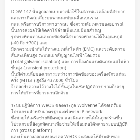
DDW-142 นั้นถูกออกแบบมาเพื่อใช้ในสภาพแวดล้อมที่ลำบาก
และภารกิจสุ่มเสี่ยงบนพาหนะขับเคลื่อนบนราง
ถนน หรือการบริการสาธารณะ ซึ่งความล้มเหลวของอุปกรณ์
นั้นอาจส่งผลให้เกิดค่าใช้จ่ายเพิ่มแบบมีนัยสำคัญ
รูปทรงที่ทนทานและกะทัดรัดนี้สามารถทำงานได้ในอุณหภูมิ
(-40 ถึง +70C) และ
มีค่าความเข้ากันได้ทางแม่เหล็กไฟฟ้า (EMC) และระดับความ
สั่นสะเทือนสูง ระบบแยกสัญญาณไฟฟ้าโดยรวม
(Total galvanic isolation) และ การป้องกันแรงดันกระแสไฟฟ้า
ขั้นสูง (transient protection)
นั้นมีค่าเฉลี่ยของเวลาระหว่างการขัดข้องของเครื่องจักรแต่ละ
ครั้ง (MTBF) สูงถึง 437,000 ชั่วโมง
จึงตอกย้ำความไว้วางใจได้ขั้นสูงในเชิงปฏิบัติการ รวมถึงอายุ
การให้บริการที่ยาวนานอีกด้วย
ระบบปฏิบัติการ WeOS ของตระกูล Wolverine ได้จัดเตรียม
โปรแกรมสำหรับมาตรฐานเครือข่าย IP network
ซึ่งช่วยให้เครือข่ายที่ยืดหยุ่น และคืนสภาพได้นั้นถูกสร้างขึ้น
โปรแกรมนี้ยังถูกพัฒนาเพื่อช่วยให้เชื่อมต่อได้หลายระบบปฏิบัติ
การ (cross platform)
และเป็นทางออกแห่งอนาคต WeOS จะส่งผลให้มีระดับของ