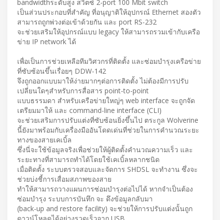
bandwidthระดับสูง สวิตซ์ 2-port 100 Mbit switch
เป็นส่วนประกอบที่สำคัญ ที่อนุญาติให้อุปกรณ์ Ethernet สองตัว
สามารถถูกพ่วงต่อเข้าด้วยกัน และ port RS-232
จะช่วยเสริมให้อุปกรณ์แบบ legacy ให้สามารถรวมเข้ากับเครือ
ข่าย IP network ได้
เพื่อเป็นการช่วยเหลือทีมวิศวกรที่ติดตั้ง และซ่อมบำรุงเครือข่าย
ที่ซับซ้อนขึ้นเรื่อยๆ DDW-142
จึงถูกออกแบบมาให้ง่ายมากๆต่อการติดตั้ง ไม่ต้องมีการปรับ
เปลี่ยนใดๆสำหรับการสื่อสาร point-to-point
แบบธรรมดา สำหรับเครือข่ายใหญ่ๆ web interface จะถูกจัด
เตรียมมาให้ และ command-line interface (CLI)
จะช่วยเสริมการปรับแต่งที่ซับซ้อนยิ่งขึ้นไป ตระกูล Wolverine
นี้ยังมาพร้อมกับเครื่องมืออันโดดเด่นที่ช่วยในการคำนวณระยะ
ทางของสายเคเบิ้ล
ซึ่งนี่จะใช้ข้อมูลจริงเพื่อช่วยให้ผู้ติดตั้งคำนวณความเร็ว และ
ระยะทางที่สามารถทำได้โดยใช้เคเบิ้ลหลากชนิด
เมื่อติดตั้ง ระบบตรวจสอบและจัดการ SHDSL จะทำงาน ซึ่งจะ
ช่วยบ่งชี้การเสื่อมสภาพของสาย
ทำให้สามารถวางแผนการซ่อมบำรุงต่อไปได้ หากจำเป็นต้อง
ซ่อมบำรุง ระบบการบันทึก จะ ดึงข้อมูลกลับมา
(back-up and restore facility) จะช่วยให้การปรับแต่งนั้นถูก
ดาวน์โหลดได้อย่างรวดเร็วจาก USB