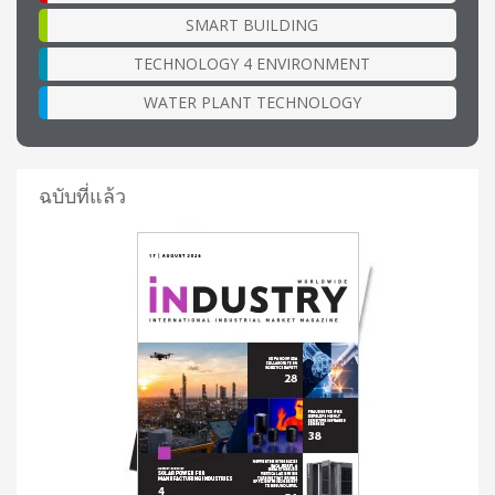
SMART BUILDING
TECHNOLOGY 4 ENVIRONMENT
WATER PLANT TECHNOLOGY
ฉบับที่แล้ว