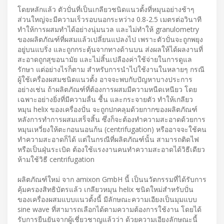
โดยหลักแล้ว ตัวปั่นที่เป็นเกลียวชนิดแนวตั้งที่หมุนอย่างช้าๆ
ส่วนใหญ่จะมีความเร็วรอบนอกระหว่าง 0.8-2.5 เมตรต่อวินาที
ทำให้การผสมทำได้อย่างนุ่มนวล และไม่ทำให้ granulometry
ของผลิตภัณฑ์ที่ผสมแล้วเปลี่ยนแปลงไป เพราะตัวปั่นจะถูกพยุง
อยู่บนแบริ่ง และถูกกระตุ้นจากทางด้านบน ส่งผลให้ได้ผลงานที่
สะอาดถูกสุขอนามัย และไม่สิ้นเปลืองค่าใช้จ่ายในการดูแล
รักษา แต่อย่างไรก็ตาม สำหรับการนำไปใช้งานในหลายๆ กรณี
ผู้ใช้เครื่องผสมชนิดแนวตั้ง อาจจะพบกับปัญหาบางประการ
อย่างเช่น ถ้าผลิตภัณฑ์ที่ต้องการผสมมีความหนืดเหนียว โดย
เฉพาะอย่างยิ่งที่มีความลื่น ชื้น และกระจายตัว ทำให้เกลียว
หมุน helix ของเครื่องปั่น จะถูกปกคลุมด้วยกากของผลิตภัณฑ์
หลังการทำการผสมเสร็จสิ้น ซึ่งก็จะต้องทำความสะอาดด้วยการ
หมุนเหวี่ยงให้ตะกอนนอนก้น (centrifugation) หรืออาจจะใช้คน
ทำความสะอาดก็ได้ แต่ในกรณีที่ผลิตภัณฑ์นั้น สามารถติดไฟ
หรือเป็นฝุ่นระเบิด ต้องใช้แรงงานคนทำความสะอาดได้วิธีเดียว
ห้ามใช้วิธี centrifugation
ผลิตภัณฑ์ใหม่ จาก amixon GmbH นี้ เป็นนวัตกรรมที่ได้รับการ
คุ้มครองสิทธิบัตรแล้ว เกลียวหมุน helix ชนิดใหม่สำหรับปั่น
ของเครื่องผสมแบบแนวตั้งนี้ มีลักษณะความเอียงเป็นมุมแบบ
sine wave ที่สามารถเลือกได้ตามความต้องการใช้งาน โดยได้
รับการยืนยันจากผู้เชี่ยวชาญแล้วว่า ด้วยความเอียงลักษณะนี้