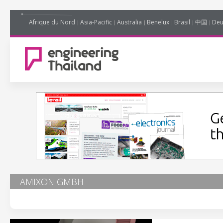
Afrique du Nord
Asia-Pacific
Australia
Benelux
Brasil
中国
Deu
AMIXON GMBH