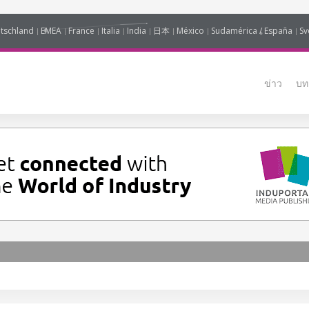
tschland
EMEA
France
Italia
India
日本
México
Sudamérica / España
Sv
ข่าว
บท