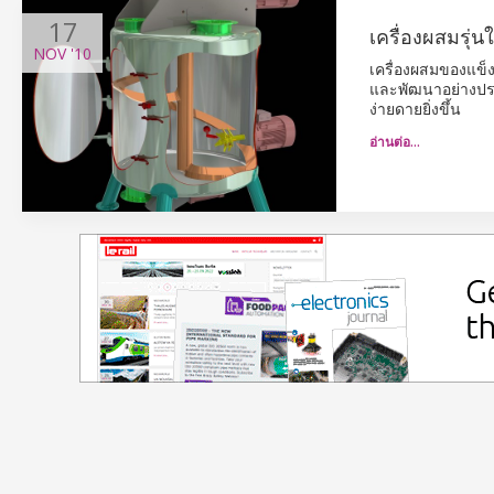
17
เครื่องผสมรุ่
NOV
'10
เครื่องผสมของแข็
และพัฒนาอย่างประ
ง่ายดายยิ่งขึ้น
อ่านต่อ…