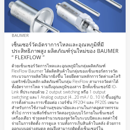
BAUMER
เซ็นเซอร์วัดอัตราการไหลและอุณหภูมิที่มี
ประสิทธิภาพสูง ผลิตภัณฑ์รุ่นใหม่ของ BAUMER
“ FLEXFLOW ”
ด้วยเซ็นเซอร์วัดการไหลและอุณหภูมิในกลุ่มผลิตภัณฑ์
FlexFlow Baumer ได้ผลิตสินค้าในกลุ่มของเซ็นเซอร์ตรวจวัด
กระบวนการผลิตให้มากยิ่งขึ้น โดยยึดตามหลักการวัดค่าแคโลริ
เมตริกซ์เป็นหลัก ผลิตภัณฑ์ในกลุ่ม FlexFlow สามารถวัดค่าได้
ทั้งอัตราการไหล รวมถึงอุณหภูมิของสาร อีกทั้งเซ็นเซอร์มี IO-
Link ที่ประกอบด้วย 2 output switching หรือ 1 output
switching และ1 Analog output (4…20 mA / 0…10 V) ขึ้นอยู่กับ
การตั้งค่าและการเชื่อมต่อ เวอร์ชั่น PF20H และ PF20S เหมาะ
สำหรับการใช้งานด้านสุขอนามัยและงานในภาคอุตสาหกรรม
ทั่วไป การรวมฟังก์ชั่นการวัดสองรูปแบบไว้ภายในเซ็นเซอร์
เครื่องเดียว ช่วยลดจำนวนของจุดวัดในระบบปิดและลดค่าใช้
จ่ายในการติดตั้ง การดูแล รวมทั้งการเก็บสินค้าในคลัง ด้วยการ
ออกแบบอย่างสมดุล คุณจึงสามารถติดตั้งเซ็นเซอร์ใน