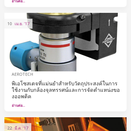
อ่านต่อ…
10
เม.ย.
'17
AEROTECH
พิเอโซสเตจที่แม่นยำสำหรับวัตถุประสงค์ในการ
ใช้งานกับกล้องจุลทรรศน์และการจัดตำแหน่งขอ
งออพติค
อ่านต่อ…
22
มี.ค.
'17