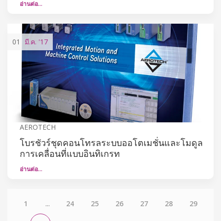
อ่านต่อ…
01
มี.ค.
'17
AEROTECH
โบรชัวร์ชุดคอนโทรลระบบออโตเมชั่นและโมดูล
การเคลื่อนที่แบบอินทิเกรท
อ่านต่อ…
1
...
24
25
26
27
28
29