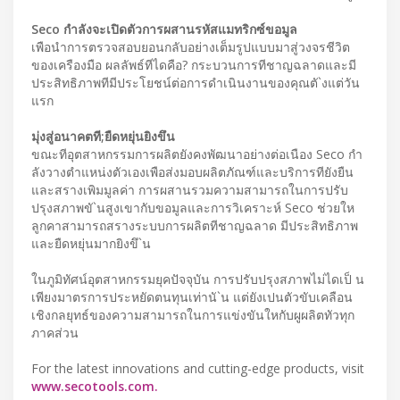
Seco กําลังจะเปิดตัวการผสานรหัสแมทริกซ์ขอมูล
เพือนําการตรวจสอบยอนกลับอย่างเต็มรูปแบบมาสู่วงจรชีวิต
ของเครืองมือ ผลลัพธ์ทีไดคือ? กระบวนการทีชาญฉลาดและมี
ประสิทธิภาพทีมีประโยชน์ต่อการดําเนินงานของคุณตั`งแต่วัน
แรก
มุ่งสู่อนาคตที;ยืดหยุ่นยิงขึน
ขณะทีอุตสาหกรรมการผลิตยังคงพัฒนาอย่างต่อเนือง Seco กํา
ลังวางตําแหน่งตัวเองเพือส่งมอบผลิตภัณฑ์และบริการทียังยืน
และสรางเพิมมูลค่า การผสานรวมความสามารถในการปรับ
ปรุงสภาพขั`นสูงเขากับขอมูลและการวิเคราะห์ Seco ช่วยให
ลูกคาสามารถสรางระบบการผลิตทีชาญฉลาด มีประสิทธิภาพ
และยืดหยุ่นมากยิงขึ`น
ในภูมิทัศน์อุตสาหกรรมยุคปัจจุบัน การปรับปรุงสภาพไม่ไดเป็ น
เพียงมาตรการประหยัดตนทุนเท่านั`น แต่ยังเปนตัวขับเคลือน
เชิงกลยุทธ์ของความสามารถในการแข่งขันใหกับผูผลิตทัวทุก
ภาคส่วน
For the latest innovations and cutting-edge products, visit
www.secotools.com.