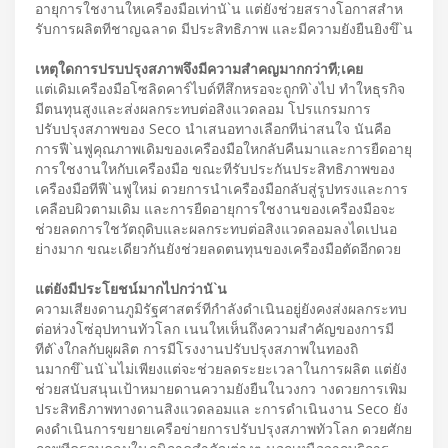
อายุการใชงานใหเครืองมือเท่านั`น แต่ยังช่วยสรางโอกาสสําห
รับการผลิตทีชาญฉลาด มีประสิทธิภาพ และมีความยังยืนยิงขึ`น
เหตุใดการปรบปรุงสภาพจึงมีความสําคญมากกว่าที;เคย
แต่เดิมเครืองมือโซลิดคาร์ไบด์ทีสึกหรอจะถูกทิ`งไป ทําใหธุรกิจ
มีตนทุนสูงและส่งผลกระทบต่อสิงแวดลอม โปรแกรมการ
ปรับปรุงสภาพของ Seco นําเสนอทางเลือกทีน่าสนใจ นันคือ
การฟื`นฟูคุณภาพเดิมของเครืองมือใหกลับคืนมาและการยืดอายุ
การใชงานใหกับเครืองมือ ขณะทีรับประกันประสิทธิภาพของ
เครืองมือทีฟื`นฟูใหม่ ดวยการนําเครืองมือกลับสู่รูปทรงและการ
เคลือบผิวตามเดิม และการยืดอายุการใชงานของเครืองมือจะ
ช่วยลดการใชวัตถุดิบและผลกระทบต่อสิงแวดลอมลงไดเปนอ
ย่างมาก ขณะเดียวกันยังช่วยลดตนทุนของเครืองมือตัดอีกดวย
แต่ยังมีประโยชน์มากไปกว่านั`น
ความเสียงดานภูมิรัฐศาสตร์ทีกําลังดําเนินอยู่ยังคงส่งผลกระทบ
ต่อห่วงโซ่อุปทานทัวโลก เนนใหเห็นถึงความสําคัญของการมี
ทีตั`งใกลกับผูผลิต การมีโรงงานปรับปรุงสภาพในทองถิ
นมากขึ`นนั`นไม่เพียงแต่จะช่วยลดระยะเวลาในการผลิต แต่ยัง
ช่วยสนับสนุนเป้าหมายดานความยังยืนในวงกว างดวยการเพิม
ประสิทธิภาพทางดานสิงแวดลอมแล ะการดําเนินงาน Seco ยัง
คงดําเนินการขยายเครือข่ายการปรับปรุงสภาพทัวโลก ดวยศักย