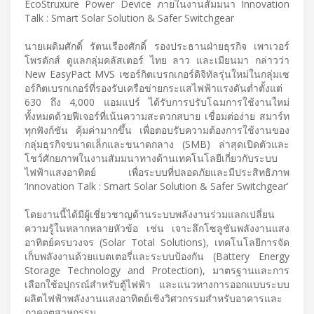
EcoStruxure Power Device ภายในงานสัมมนา Innovation
Talk : Smart Solar Solution & Safer Switchgear
นายเผดิมศักดิ์ รัตนเรืองศักดิ์ รองประธานฝ่ายธุรกิจ เพาเวอร์
โพรดักส์ ดูแลกลุ่มคลัสเตอร์ ไทย ลาว และเมียนมา กล่าวว่า
New EasyPact MVS เซอร์กิตเบรกเกอร์ดิจิทัลรุ่นใหม่ในกลุ่มเซ
อร์กิตเบรกเกอร์ที่รองรับเครือข่ายกระแสไฟฟ้าแรงดันต่ำตั้งแต่
630 ถึง 4,000 แอมแปร์ ได้รับการปรับโฉมการใช้งานใหม่
ทั้งหมดด้วยฟีเจอร์ที่เน้นความสะดวกสบาย เชื่อมต่อง่าย สมาร์ท
ทุกฟังก์ชัน คุ้มค่ามากขึ้น เพื่อตอบรับความต้องการใช้งานของ
กลุ่มธุรกิจขนาดเล็กและขนาดกลาง (SMB) ล่าสุดเปิดตัวและ
โชว์ศักยภาพในงานสัมมนาทางด้านเทคโนโลยีเกี่ยวกับระบบ
ไฟฟ้าแสงอาทิตย์ เพื่อระบบที่ปลอดภัยและมีประสิทธิภาพ
‘Innovation Talk : Smart Solar Solution & Safer Switchgear’
โดยงานนี้ได้มีผู้เชี่ยวชาญด้านระบบพลังงานร่วมแลกเปลี่ยน
ความรู้ในหลากหลายหัวข้อ เช่น เจาะลึกโซลูชันพลังงานแสง
อาทิตย์ครบวงจร (Solar Total Solutions), เทคโนโลยีการจัด
เก็บพลังงานด้วยแบตเตอรี่และระบบป้องกัน (Battery Energy
Storage Technology and Protection), มาตรฐานและการ
เลือกใช้อปุกรณ์สำหรับตู้ไฟฟ้า และแนวทางการออกแบบระบบ
ผลิตไฟฟ้าพลังงานแสงอาทิตย์เชิงวิศวกรรมสำหรับอาคารและ
ภาคอุตสาหกรรม