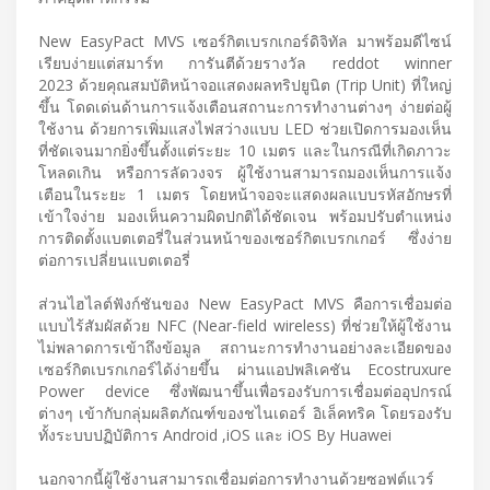
New EasyPact MVS เซอร์กิตเบรกเกอร์ดิจิทัล มาพร้อมดีไซน์
เรียบง่ายแต่สมาร์ท การันตีด้วยรางวัล reddot winner
2023 ด้วยคุณสมบัติหน้าจอแสดงผลทริปยูนิต (Trip Unit) ที่ใหญ่
ขึ้น โดดเด่นด้านการแจ้งเตือนสถานะการทำงานต่างๆ ง่ายต่อผู้
ใช้งาน ด้วยการเพิ่มแสงไฟสว่างแบบ LED ช่วยเปิดการมองเห็น
ที่ชัดเจนมากยิ่งขึ้นตั้งแต่ระยะ 10 เมตร และในกรณีที่เกิดภาวะ
โหลดเกิน หรือการลัดวงจร ผู้ใช้งานสามารถมองเห็นการแจ้ง
เตือนในระยะ 1 เมตร โดยหน้าจอจะแสดงผลแบบรหัสอักษรที่
เข้าใจง่าย มองเห็นความผิดปกติได้ชัดเจน พร้อมปรับตำแหน่ง
การติดตั้งแบตเตอรี่ในส่วนหน้าของเซอร์กิตเบรกเกอร์ ซึ่งง่าย
ต่อการเปลี่ยนแบตเตอรี่
ส่วนไฮไลต์ฟังก์ชันของ New EasyPact MVS คือการเชื่อมต่อ
แบบไร้สัมผัสด้วย NFC (Near-field wireless) ที่ช่วยให้ผู้ใช้งาน
ไม่พลาดการเข้าถึงข้อมูล สถานะการทำงานอย่างละเอียดของ
เซอร์กิตเบรกเกอร์ได้ง่ายขึ้น ผ่านแอปพลิเคชัน Ecostruxure
Power device ซึ่งพัฒนาขึ้นเพื่อรองรับการเชื่อมต่ออุปกรณ์
ต่างๆ เข้ากับกลุ่มผลิตภัณฑ์ของชไนเดอร์ อิเล็คทริค โดยรองรับ
ทั้งระบบปฏิบัติการ Android ,iOS และ iOS By Huawei
นอกจากนี้ผู้ใช้งานสามารถเชื่อมต่อการทำงานด้วยซอฟต์แวร์