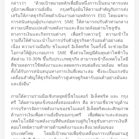
กล่าวว่า “ด้วยเป้าหมายหลักเพื่อยืนหนึ่งการเป็นธนาคารแห่ง
ภูมิภาคเพื่อความยั่งยืน กรุงศรีมุ่งมั่นให้ความสำคัญกับการส่ง
เสริมให้ภาคธุรกิจไทยดำเนินงานตามหลักการ ESG โดยเฉพาะ
การสนับสนุนผู้ประกอบการ SME ให้สามารถปรับตัวท่ามกลาง
ความเปลี่ยนแปลงด้านพลังงานและสิ่งแวดล้อมผ่านโซลูชัน
ทางการเงินและกิจกรรมต่างๆ เพื่อสร้างความรู้ ความเข้าใจ
รวมถึงให้คำแนะนำในการปรับตัวสู่ธุรกิจคาร์บอนต่ำอย่างต่อ
เนื่อง ความร่วมมือกับ ชไนเดอร์ อิเล็คทริค ในครั้งนี้ จะช่วยเปิด
โอกาสให้ผู้ประกอบการ SME ซึ่งส่วนใหญ่มีต้นทุนค่าไฟฟ้าใน
สัดส่วน 10-30% ขึ้นกับประเภทธุรกิจ สามารถเข้าถึงเทคโนโลยี
ที่ช่วยลดการใช้พลังงานและลดผลกระทบต่อสิ่งแวดล้อม พร้อม
ทั้งได้รับการสนับสนุนทางการเงินที่เหมาะสม ซึ่งจะเป็นแรงขับ
เคลื่อนสำคัญให้ธุรกิจไทยก้าวสู่เศรษฐกิจคาร์บอนต่ำอย่างมั่นคง
และยั่งยืน”
ภายใต้ความร่วมมือเชิงกลยุทธ์นี้ชไนเดอร์ อิเล็คทริค และ กรุง
ศรี ได้ผสานจุดแข็งของทั้งสององค์กร คือ ความเชี่ยวชาญด้าน
การบริหารจัดการพลังงานของชไนเดอร์ อิเล็คทริคและศักยภาพ
ด้านการเงินเพื่อความยั่งยืนของกรุงศรี เพื่อพัฒนาและส่งมอบ
เทคโนโลยีด้านพลังงานที่ทันสมัยควบคู่กับโซลูชันทางการเงินที่
ตอบโจทย์ความท้าทายด้านพลังงานและสิ่งแวดล้อมของ
ประเทศไทย โดยมีเป้าหมายเพื่อขับเคลื่อนการเปลี่ยนผ่านสู่