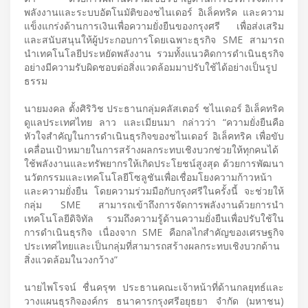
พลังงานและระบบอัตโนมัติของชไนเดอร์ อิเล็คทริค และความ
แข็งแกร่งด้านการเงินเพื่อความยั่งยืนของกรุงศรี เพื่อส่งเสริม
และสนับสนุนให้ผู้ประกอบการโดยเฉพาะธุรกิจ SME สามารถ
นำเทคโนโลยีประหยัดพลังงาน รวมทั้งแนวคิดการดำเนินธุรกิจ
อย่างมีความรับผิดชอบต่อสิ่งแวดล้อมมาปรับใช้ได้อย่างเป็นรูป
ธรรม
นายมงคล ตั้งศิริวิช ประธานกลุ่มคลัสเตอร์ ชไนเดอร์ อิเล็คทริค
ดูแลประเทศไทย ลาว และเมียนมา กล่าวว่า “ความยั่งยืนคือ
หัวใจสำคัญในการดำเนินธุรกิจของชไนเดอร์ อิเล็คทริค เพื่อขับ
เคลื่อนเป้าหมายในการสร้างผลกระทบเชิงบวกช่วยให้ทุกคนได้
ใช้พลังงานและทรัพยากรให้เกิดประโยชน์สูงสุด ด้วยการพัฒนา
นวัตกรรมและเทคโนโลยีโซลูชันเพื่อเชื่อมโยงความก้าวหน้า
และความยั่งยืน โดยความร่วมมือกับกรุงศรีในครั้งนี้ จะช่วยให้
กลุ่ม SME สามารถเข้าถึงการจัดการพลังงานด้วยการนำ
เทคโนโลยีดิจิทัล รวมถึงความรู้ด้านความยั่งยืนเพื่อปรับใช้ใน
การดำเนินธุรกิจ เนื่องจาก SME คือกลไกสำคัญของเศรษฐกิจ
ประเทศไทยและเป็นกลุ่มที่สามารถสร้างผลกระทบเชิงบวกด้าน
สิ่งแวดล้อมในวงกว้าง”
นายไพโรจน์ ชื่นครุฑ ประธานคณะเจ้าหน้าที่ด้านกลยุทธ์และ
วางแผนธุรกิจองค์กร ธนาคารกรุงศรีอยุธยา จำกัด (มหาชน)