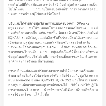
เทคโนโลยีที่ทันสมัยและเทคโนโลยีเว็บล่าสุดนําเสนอความเป็น
ไปได้ใหม่ๆ มากมายในแง่ของฟังก์ชันการทํางานตลอดจน
ประสบการณ์ของผู้ใช้และเวิร์กโฟลว์
ปรับแต่งได้ง่ายด้วยชุดวิศวกรรมแบบครบวงจร iiQWorks
iiQKA.OS2 ทําให้ระบบอัตโนมัติของการผลิตไม่เพียง แต่มี
ประสิทธิภาพมากขึ้น แต่ยังง่ายขึ้น: อินเตอร์เฟซผู้ใช้บนเว็บใหม่
iiQKA.UI รวมถึงโมดูลแอปพลิเคชันที่ปรับเปลี่ยนได้เฉพาะบุคคล
เปิดช่องทางสู่ชุดควบคุมหุ่นยนต์เสมือนจริงและจริงสําหรับ
บริษัทและโรงงานผลิตทุกประเภท ตั้งแต่บริษัทขนาดเล็กและ
ขนาดกลางไปจนถึง OEM กลุ่มผลิตภัณฑ์มีตั้งแต่การกําหนด
ข้อมูลโหลดที่สมจริงไปจนถึงการสร้างแพ็กเกจซอฟต์แวร์เฉพาะ
ลูกค้าและการจําลองที่ครอบคลุม
การเปลี่ยนแปลงและปรับแต่งสามารถทําได้อย่างรวดเร็วและ
ง่ายดายโดยไม่ต้องใช้ฮาร์ดแวร์จริง เมื่อใช้ร่วมกับชุดวิศวกรรม
แบบ all-in-one ขั้นสูง iiQWorks iiQKA.OS2 ช่วยให้สามารถจํา
ลองหุ่นยนต์หลายตัวและอุปกรณ์ต่อพ่วงได้ วิธีนี้จะทำให้ปฏิบัติ
การตามแผนโครงการ นำทรัพยากรไปใช้อย่างมีประสิทธิภาพ
และใช้งานโรงงานได้เร็วขึ้น