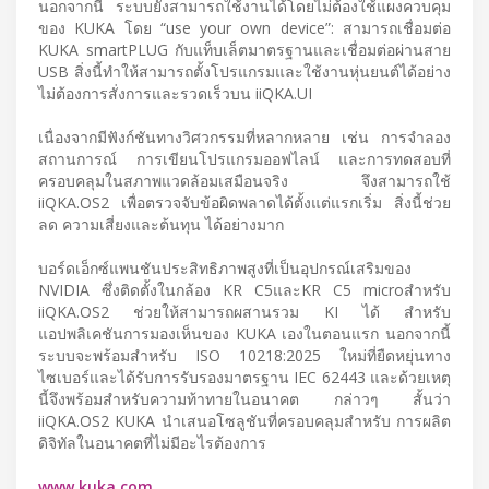
นอกจากนี้ ระบบยังสามารถใช้งานได้โดยไม่ต้องใช้แผงควบคุม
ของ KUKA โดย “use your own device”: สามารถเชื่อมต่อ
KUKA smartPLUG กับแท็บเล็ตมาตรฐานและเชื่อมต่อผ่านสาย
USB สิ่งนี้ทําให้สามารถตั้งโปรแกรมและใช้งานหุ่นยนต์ได้อย่าง
ไม่ต้องการสั่งการและรวดเร็วบน iiQKA.UI
เนื่องจากมีฟังก์ชันทางวิศวกรรมที่หลากหลาย เช่น การจําลอง
สถานการณ์ การเขียนโปรแกรมออฟไลน์ และการทดสอบที่
ครอบคลุมในสภาพแวดล้อมเสมือนจริง จึงสามารถใช้
iiQKA.OS2 เพื่อตรวจจับข้อผิดพลาดได้ตั้งแต่แรกเริ่ม สิ่งนี้ช่วย
ลด ความเสี่ยงและต้นทุน ได้อย่างมาก
บอร์ดเอ็กซ์แพนชันประสิทธิภาพสูงที่เป็นอุปกรณ์เสริมของ
NVIDIA ซึ่งติดตั้งในกล้อง KR C5และKR C5 microสําหรับ
iiQKA.OS2 ช่วยให้สามารถผสานรวม KI ได้ สำหรับ
แอปพลิเคชันการมองเห็นของ KUKA เองในตอนแรก นอกจากนี้
ระบบจะพร้อมสําหรับ ISO 10218:2025 ใหม่ที่ยืดหยุ่นทาง
ไซเบอร์และได้รับการรับรองมาตรฐาน IEC 62443 และด้วยเหตุ
นี้จึงพร้อมสําหรับความท้าทายในอนาคต กล่าวๆ สั้นว่า
iiQKA.OS2 KUKA นําเสนอโซลูชันที่ครอบคลุมสําหรับ การผลิต
ดิจิทัลในอนาคตที่ไม่มีอะไรต้องการ
www.kuka.com