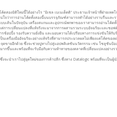
ดสองมิติใหม่นี้ได้อย่างไร "มิเชล เบเนเด็ตติ" ประธานเจ้าหน้าที่ฝ่ายเทค
่ใจว่าการอ่านโค้ดทั้งสองนี้บนบรรจุภัณฑ์สามารถทำได้อย่างราบรื่นและรว
ค้ดแบบเส้นในปัจจุบัน เครื่องสแกนและอุปกรณ์พกพาของเราสามารถอ่านโค้ดท
 แต่การเปลี่ยนแปลงที่แท้จริงจะมาจากการผสานรวมระบบอัจฉริยะและซอฟต์แ
รช้อปปิ้ง รองรับความยั่งยืน และมอบความได้เปรียบทางการแข่งขันให้กับร
เป็นเครื่องมืออัจฉริยะอย่างแท้จริงที่สามารถประมวลผลไม่เพียงแค่โค้ดของผ
ละจุดขายอีกด้วย ซึ่งจะช่วยปูทางไปสู่แอปพลิเคชันนวัตกรรม เช่น โซลูชันป้อ
าพมากขึ้นและพร้อมที่จะรับมือกับความท้าทายของตลาดที่เปลี่ยนแปลงอย่างรว
งจะนำเราไปสู่ยุคใหม่ของการค้าปลีก ซึ่งทาง Datalogic พร้อมที่จะเป็นผู้