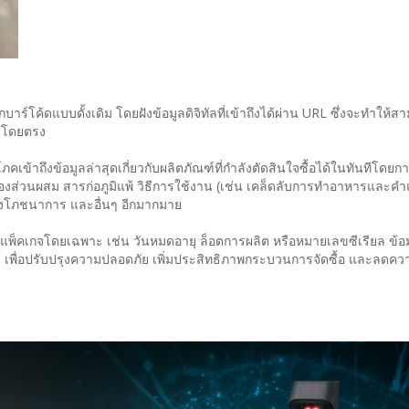
บาร์โค้ดแบบดั้งเดิม โดยฝังข้อมูลดิจิทัลที่เข้าถึงได้ผ่าน URL ซึ่งจะทำให้ส
ได้โดยตรง
คเข้าถึงข้อมูลล่าสุดเกี่ยวกับผลิตภัณฑ์ที่กำลังตัดสินใจซื้อได้ในทันทีโดยก
มาของส่วนผสม สารก่อภูมิแพ้ วิธีการใช้งาน (เช่น เคล็ดลับการทำอาหารและ
างโภชนาการ และอื่นๆ อีกมากมาย
ับแพ็คเกจโดยเฉพาะ เช่น วันหมดอายุ ล็อตการผลิต หรือหมายเลขซีเรียล ข้อมู
เพื่อปรับปรุงความปลอดภัย เพิ่มประสิทธิภาพกระบวนการจัดซื้อ และลดควา