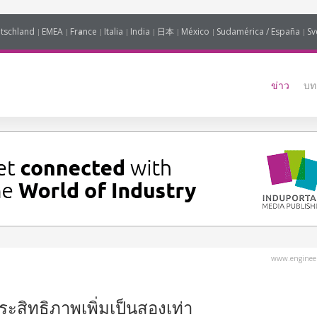
tschland
EMEA
France
Italia
India
日本
México
Sudamérica / España
Sv
ข่าว
บท
www.engineer
ระสิทธิภาพเพิ่มเป็นสองเท่า