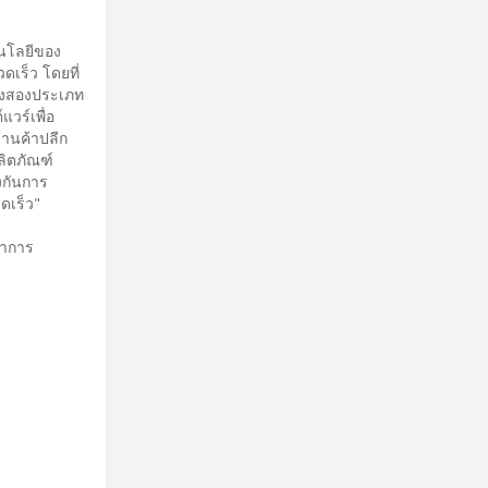
โนโลยีของ
ดเร็ว โดยที่
ั้งสองประเภท
วร์เพื่อ
้านค้าปลีก
ลิตภัณฑ์
งกันการ
ดเร็ว"
นำการ