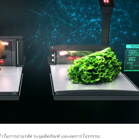
เร็วในการอ่านรหัส ระบุผลิตภัณฑ์ และลดการโจรกรรม