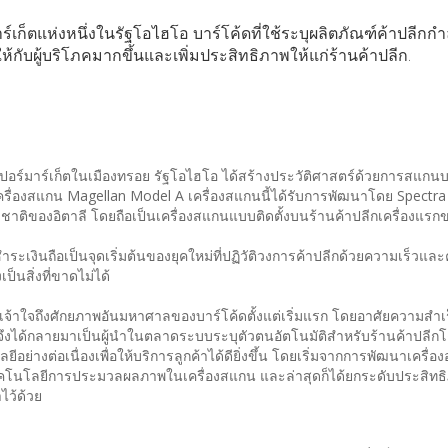
ร์เก็ตแห่งหนึ่งในรัฐโอไฮโอ บาร์โค้ดที่ใช้ระบุผลิตภัณฑ์ค้าปลีกก
ให้กับผู้บริโภคมากขึ้นและเพิ่มประสิทธิภาพให้แก่ร้านค้าปลีก.
ซูเปอร์มาร์เก็ตในเมืองทรอย รัฐโอไฮโอ ได้สร้างประวัติศาสตร์ด้วยการสแกน
เครื่องสแกน Magellan Model A เครื่องสแกนนี้ได้รับการพัฒนาโดย Spectra 
ข้ามชาติของอิตาลี โดยถือเป็นเครื่องสแกนแบบติดตั้งบนร้านค้าปลีกเครื่องแร
ะเงินถือเป็นจุดเริ่มต้นของยุคใหม่ที่ปฏิวัติวงการค้าปลีกด้วยความเร็วแ
ป็นสิ่งที่ขาดไม่ได้
ยเจ้าใจถึงศักยภาพอันมหาศาลของบาร์โค้ดตั้งแต่เริ่มแรก โดยอาศัยความสำเ
ึงได้กลายมาเป็นผู้นำในตลาดระบบระบุตัวตนอัตโนมัติสำหรับร้านค้าปลีกโ
ย่างต่อเนื่องเพื่อให้บริการลูกค้าได้ดียิ่งขึ้น โดยเริ่มจากการพัฒนาเครื่
ช้เทคโนโลยีการประมวลผลภาพในเครื่องสแกน และล่าสุดก็ได้ยกระดับประสิท
ไว้ด้วย