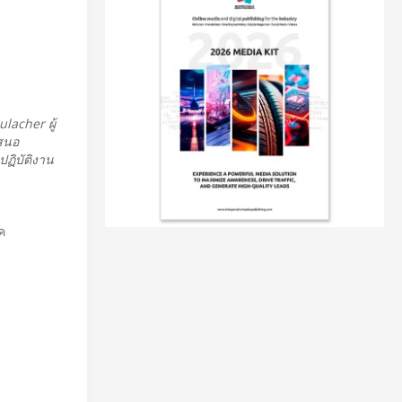
lacher ผู้
สนอ
ฏิบัติงาน
ค