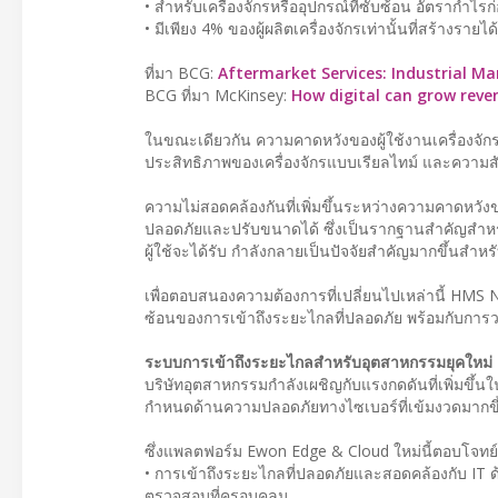
• สำหรับเครื่องจักรหรืออุปกรณ์ที่ซับซ้อน อัตรากำไร
• มีเพียง 4% ของผู้ผลิตเครื่องจักรเท่านั้นที่สร้างรายได
ที่มา BCG:
Aftermarket Services: Industrial M
BCG ที่มา McKinsey:
How digital can grow reve
ในขณะเดียวกัน ความคาดหวังของผู้ใช้งานเครื่องจั
ประสิทธิภาพของเครื่องจักรแบบเรียลไทม์ และความสั
ความไม่สอดคล้องกันที่เพิ่มขึ้นระหว่างความคาดหว
ปลอดภัยและปรับขนาดได้ ซึ่งเป็นรากฐานสำคัญสำหรั
ผู้ใช้จะได้รับ กำลังกลายเป็นปัจจัยสำคัญมากขึ้นส
เพื่อตอบสนองความต้องการที่เปลี่ยนไปเหล่านี้ HM
ซ้อนของการเข้าถึงระยะไกลที่ปลอดภัย พร้อมกับกา
ระบบการเข้าถึงระยะไกลสำหรับอุตสาหกรรมยุคใหม่
บริษัทอุตสาหกรรมกำลังเผชิญกับแรงกดดันที่เพิ่มขึ้น
กำหนดด้านความปลอดภัยทางไซเบอร์ที่เข้มงวดมากขึ้
ซึ่งแพลตฟอร์ม Ewon Edge & Cloud ใหม่นี้ตอบโจทย์ค
• การเข้าถึงระยะไกลที่ปลอดภัยและสอดคล้องกับ IT ด
ตรวจสอบที่ครอบคลุม