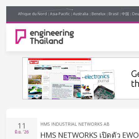
Afrique du Nord
Asia-Pacific
Australia
Benelux
Brasil
中国
Deu
11
HMS INDUSTRIAL NETWORKS AB
มิ.ย.
'26
HMS NETWORKS เปิดตัว EWON