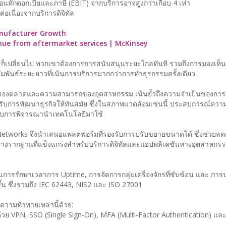
ก่อนหักดอกเบี้ยและภาษี (EBIT) จากบริการอาจสูงกว่าเกือบ 4 เท่า
้ต่อเนื่องจากบริการดิจิทัล
anufacturer Growth
nue from aftermarket services | McKinsey
กรก็เปลี่ยนไป พวกเขาต้องการการสนับสนุนระยะไกลทันที รวมถึงการมองเห็น
มพันธ์ระยะยาวที่เน้นการบริการมากกว่าการทำธุรกรรมครั้งเดียว
ังของตลาดและความสามารถของอุตสาหกรรม เน้นย้ำถึงความจำเป็นของการเชื
บการพัฒนาธุรกิจให้ทันสมัย ซึ่งในสภาพแวดล้อมเช่นนี้ ประสบการณ์ความ
ำหรับการพิจารณานำเทคโนโลยีมาใช้
S Networks จึงนำเสนอแพลตฟอร์มที่รองรับการปรับขยายขนาดได้ ซึ่งช่วยล
รวางรากฐานที่แข็งแกร่งสำหรับบริการดิจิทัลและแอปพลิเคชันทางอุตสาหก
ในการรักษาเวลาการ Uptime, การจัดการกลุ่มเครื่องจักรที่ซับซ้อน และ การป
น ซึ่งรวมถึง IEC 62443, NIS2 และ ISO 27001
วามท้าทายเหล่านี้ด้วย:
้วย VPN, SSO (Single Sign-On), MFA (Multi-Factor Authentication) แล