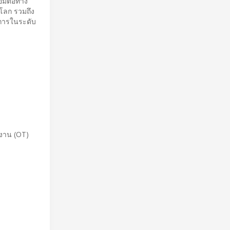
่อมต่อทาง
โลก รวมถึง
การในระดับ
ิงาน (OT)