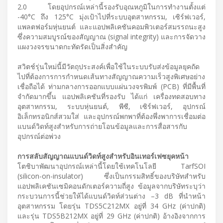
2.0 โดยอุปกรณ์เหล่านี้รองรับอุณหภูมิในการทำงานตั้งแต่
-40°C ถึง 125°C มุ่งเป้าไปที่ระบบอุตสาหกรรม, เซิร์ฟเวอร์,
แพลตฟอร์มหุ่นยนต์ และแอปพลิเคชันคอมพิวเตอร์สมรรถนะสูง
ซึ่งความสมบูรณ์ของสัญญาณ (signal integrity) และการจัดวาง
แผงวงจรขนาดกะทัดรัดเป็นสิ่งสำคัญ
สวิตช์รุ่นใหม่นี้มีวัตถุประสงค์เพื่อใช้ในระบบรับส่งข้อมูลยุคถัด
ไปที่ต้องการการกำหนดเส้นทางสัญญาณความเร็วสูงพิเศษอย่าง
เชื่อถือได้ ท่ามกลางการออกแบบแผ่นวงจรพิมพ์ (PCB) ที่มีพื้นที่
จำกัดมากขึ้น แอปพลิเคชันที่รองรับ ได้แก่ เครื่องทดสอบทาง
อุตสาหกรรม, ระบบหุ่นยนต์, พีซี, เซิร์ฟเวอร์, อุปกรณ์
อิเล็กทรอนิกส์สวมใส่ และอุปกรณ์พกพาที่ต้องพึ่งพาการเชื่อมต่อ
แบนด์วิดท์สูงสำหรับการถ่ายโอนข้อมูลและการสื่อสารกับ
อุปกรณ์ต่อพ่วง
การสลับสัญญาณแบนด์วิดท์สูงสำหรับอินเทอร์เฟซยุคหน้า
โตชิบาพัฒนาอุปกรณ์เหล่านี้โดยใช้เทคโนโลยี TarfSOI
(silicon-on-insulator) ซึ่งเป็นกรรมสิทธิ์ของบริษัทสำหรับ
แอปพลิเคชันเซมิคอนดักเตอร์ความถี่สูง ข้อมูลจากบริษัทระบุว่า
กระบวนการนี้ช่วยให้ได้แบนด์วิดท์ส่วนต่าง –3 dB ที่นำหน้า
อุตสาหกรรม โดยรุ่น TDS5C212MX อยู่ที่ 34 GHz (ค่าปกติ)
และรุ่น TDS5B212MX อยู่ที่ 29 GHz (ค่าปกติ) อ้างอิงจากการ