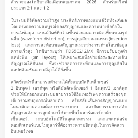
สำรวจของโตชิบาเมื่อเดือนพฤษภาคม 2026 สำหรับสวิตช์
ประเภท 2:1 และ 1:2
ในระบบดิจิทัลความเร็วสูง ประสิทธิภาพของแบนด์วิดท์จะส่งผล
โดยตรงต่อความสมบูรณ์ของสัญญาณและความน่าเชื่อถือใน
การส่งข้อมูล แบนด์วิดท์ที่กว้างขึ้นช่วยลดความผิดเพี้ยนของรูป
คลื่น (waveform distortion), การสูญเสียขณะแทรก (insertion
loss) และการสะท้อนของสัญญาณระหว่างการถ่ายโอนข้อมูล
ความเร็วสูง โตชิบาระบุว่า TDS5C212MX มีการปรับปรุงตำ
แหน่งพิน (pin layout) ให้เหมาะสมเพื่อช่วยย่อระยะทางเดิน
สัญญาณให้สั้นลง ซึ่งจะช่วยลดการสะท้อนและการสูญเสียใน
แอปพลิเคชันความถี่สูงได้ดียิ่งขึ้น
สวิตช์เหล่านี้สามารถทำงานได้ทั้งแบบมัลติเพล็กเซอร์
2 อินพุต/1 เอาต์พุต หรือดีมัลติเพล็กเซอร์ 1 อินพุต/2 เอาต์พุต
ช่วยให้นักออกแบบระบบสามารถใช้อินเทอร์เฟซความเร็วสูงชุด
เดียวร่วมกับอุปกรณ์หลายตัว หรือสลับเส้นทางสัญญาณแบบ
ไดนามิกตามความต้องการของระบบ สถาปัตยกรรมการสลับ
สัญญาณดังกล่าวถูกนำมาใช้มากขึ้นในฮาร์ดแวร์ดาต้า
เซ็นเตอร์, ระบบอัตโนมัติในอุตสาหกรรม และแพลตฟอร์ม
คอมพิวเตอร์แบบโมดูลาร์ที่ต้องการความยืดหยุ่นในการจัดสรร
อินเทอร์เฟซ