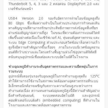
Thunderbolt 5, 4, 3 และ 2 ตลอดจน DisplayPort 2.0 และ
เวอร์ชันก่อนหน้า
USB4 Version 2.0 รองรับอัตราการถ่ายโอนข้อมูลสูงถึง
80 Gbps ซึ่งเพิ่มความจำเป็นในส่วนประกอบการกำหนดเส้น
ทางสัญญาณที่สามารถรักษาประสิทธิภาพการส่งข้อมูลที่เสถียร
ผ่านช่องสัญญาณความถี่สูง ในขณะที่ความต้องการแบนด์วิดท์
เพิ่มขึ้นอย่างต่อเนื่องในเซิร์ฟเวอร์ AI, หุ่นยนต์อุตสาหกรรม และ
ระบบ Edge Computing ส่วนประกอบสวิตช์อนาล็อกความเร็ว
สูงจึงมีความสำคัญมากขึ้นเรื่อยๆ ภายในระบบนิเวศข้อมูลยาน
ยนต์ที่กว้างขวางและโครงสร้างพื้นฐานห่วงโซ่อุปทานดิจิทัลที่
สนับสนุนอุปกรณ์เชื่อมต่อและระบบอัตโนมัติในโรงงาน
ช่วงอุณหภูมิทำงานระดับอุตสาหกรรมและความยืดหยุ่นในการ
รวมระบบ
อุปกรณ์ทั้งสองรุ่นรองรับอุณหภูมิในการทำงานสูงสุดถึง 125°C
ทำให้สามารถใช้งานในสภาพแวดล้อมทางอุตสาหกรรมที่ระบบ
อิเล็กทรอนิกส์อาจเผชิญกับสภาวะความร้อนสูงระหว่างการ
ทำงานต่อเนื่อง ความทนทานต่ออุณหภูมิสูงนี้มีความสำคัญอย่าง
ยิ่งสำหรับหุ่นยนต์, ระบบทดสอบอัตโนมัติ และอุปกรณ์
คอมพิวเตอร์แบบฝังตัว (embedded computing) ที่ทำงานใน
โรงงานและสภาพแวดล้อมทางอุตสาหกรรม