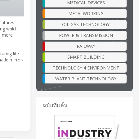
MEDICAL DEVICES
METALWORKING
features
OIL GAS TECHNOLOGY
ing which
 a more
POWER & TRANSMISSION
RAILWAY
ating life
SMART BUILDING
 made mirror-
TECHNOLOGY 4 ENVIRONMENT
WATER PLANT TECHNOLOGY
ฉบับที่แล้ว