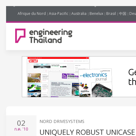
Afrique du Nord
Asia-Pacific
Australia
Benelux
Brasil
中国
Deu
02
NORD DRIVESYSTEMS
ก.ค.
'10
UNIQUELY ROBUST UNICASE