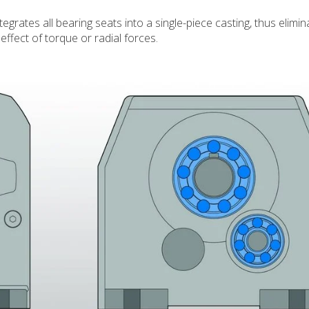
ates all bearing seats into a single-piece casting, thus elimina
effect of torque or radial forces.