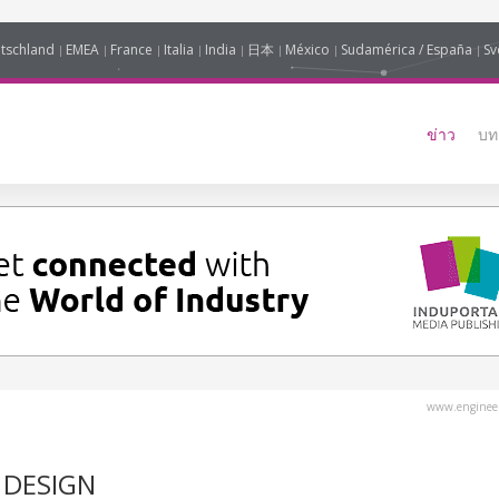
tschland
EMEA
France
Italia
India
日本
México
Sudamérica / España
Sv
ข่าว
บท
www.engineer
 DESIGN