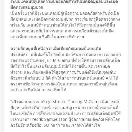
ระบบแคลมป์คู่เพื่อความปลอดภัยสำหรับเม็ดมีดมุมลบและเม็ด
มีดทรงกลมมุมบวก
เป็นครั้งแรกที่มีระบบแคลมป์คู่เพื่อความปลอดภัยสำหรับทั้งเม็ด
มีดมุมลบและเม็ดมีดทรงกลมมุมบวก การเพิ่มสกรูล็อคตรงกลาง
พร้อมกับแคลมป์ด้านบนช่วยให้มั่นใจได้ถึงความมั่นคงที่ดีขึ้น
และความปลอดภัยในการหมุน ลดการเคลื่อนตัวของเม็ดมีด
และเพิ่มความน่าเชื่อถือในสภาวะที่ท้าทาย
ความยืดหยุ่นที่เหนือกว่าเมื่อเทียบกับแคลมป์แบบเดิม
ประสิทธิภาพที่เพิ่มขึ้นไปอีกด้วยฟังก์ชันการบิดและการออกแบบ
ร่องประแจร่วมของ JET M-Clamp ที่ช่วยให้สามารถเปลี่ยนเม็ด
มีดได้เร็วขึ้นและเปลี่ยนมุมเม็ดมีดได้ง่ายขึ้น ลดเวลาหยุด
ทำงาน และเพิ่มผลผลิตให้สูงสุด การปรับแต่งก็ยังเป็นจุดเด่น:
ด้วยการพิมพ์แบบ 3 มิติ ทำให้สามารถปรับแต่งแคลมป์ AM ให้
ตรงตามข้อกำหนดการตัดเฉือนเฉพาะ มอบความยืดหยุ่นที่แค
ลมป์แบบเดิมไม่สามารถเทียบได้
“เป้าหมายของเรากับ Jetstream Tooling M-Clamp คือการแก้
ปัญหาแท้จริงที่ช่างเครื่องต้องเผชิญ เช่น การจ่ายน้ำหล่อเย็นที่
ไม่น่าเชื่อถือ การสึกหรอของแคลมป์ และการเปลี่ยนเม็ดมีดที่ใช้
เวลานาน” Fredrik Samuelsson ผู้จัดการฝ่ายผลิตภัณฑ์ทั่วโลก
ตัวจับยึดเครื่องมือ ISO กล่าว “และเราก็ทำได้สำเร็จ”