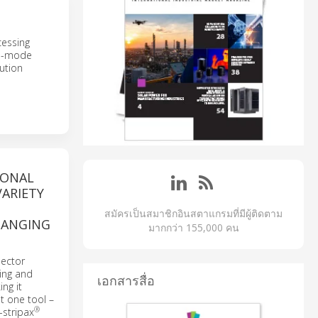
cessing
ch-mode
lution
IONAL
VARIETY
สมัครเป็นสมาชิกอินสตาแกรมที่มีผู้ติดตาม
HANGING
มากกว่า 155,000 คน
sector
ting and
เอกสารสื่อ
ng it
t one tool –
®
-stripax