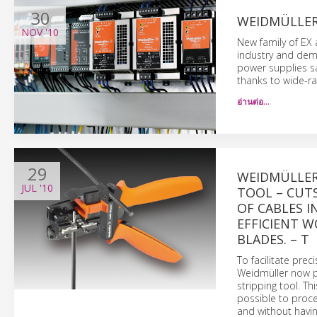
30
WEIDMÜLLER
NOV
'10
New family of EX
industry and dem
power supplies sa
thanks to wide-r
อ่านต่อ…
29
WEIDMÜLLER’
JUL
'10
TOOL – CUTS
OF CABLES I
EFFICIENT 
BLADES. – T
To facilitate pre
Weidmüller now pr
stripping tool. T
possible to proce
and without havin