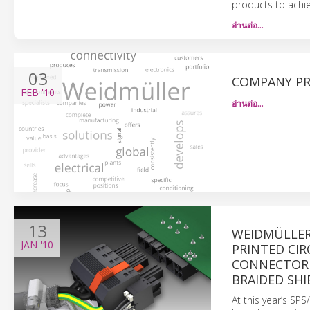
products to achie
อ่านต่อ…
03
COMPANY PR
FEB
'10
อ่านต่อ…
13
WEIDMÜLLER
JAN
'10
PRINTED CIR
CONNECTOR 
BRAIDED SHI
At this year’s SP