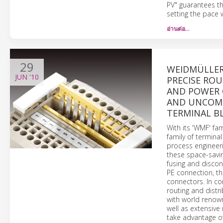
PV" guarantees the
setting the pace
อ่านต่อ…
29
WEIDMÜLLER'
JUN
'10
PRECISE ROU
AND POWER 
AND UNCOMP
TERMINAL B
With its 'WMF' fa
family of termina
process engineeri
these space-savin
fusing and discon
PE connection, t
connectors. In c
routing and distr
with world renow
well as extensive 
take advantage o