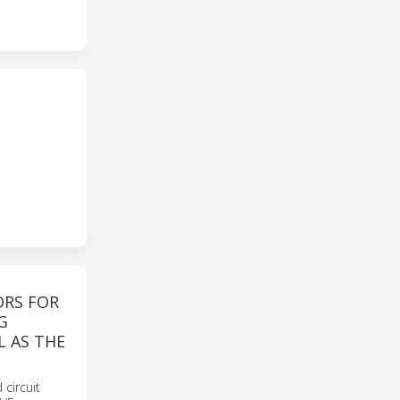
ORS FOR
G
L AS THE
 circuit