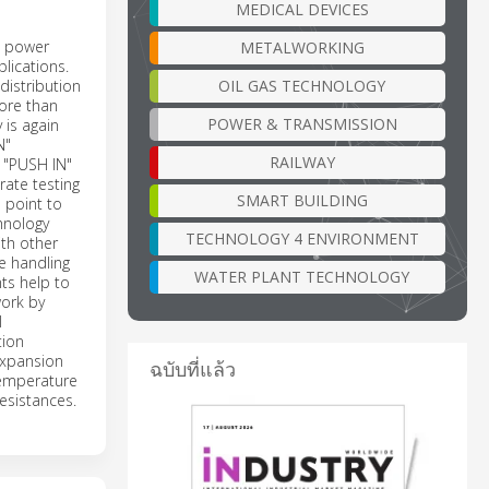
MEDICAL DEVICES
d power
METALWORKING
lications.
OIL GAS TECHNOLOGY
distribution
more than
POWER & TRANSMISSION
 is again
N"
RAILWAY
e "PUSH IN"
rate testing
SMART BUILDING
 point to
chnology
TECHNOLOGY 4 ENVIRONMENT
ith other
e handling
WATER PLANT TECHNOLOGY
ts help to
ork by
l
tion
expansion
ฉบับที่แล้ว
temperature
resistances.