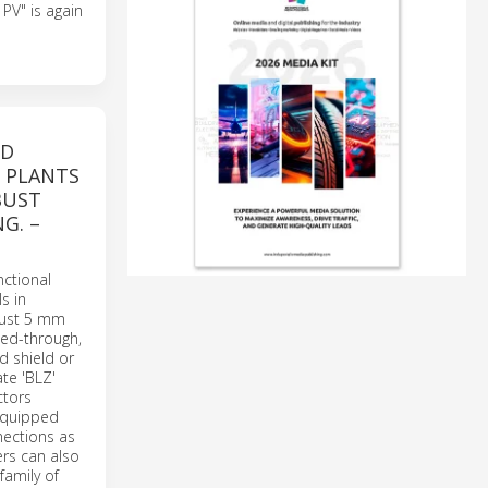
PV" is again
ND
G PLANTS
BUST
G. –
nctional
s in
 just 5 mm
eed-through,
d shield or
te 'BLZ'
ctors
 equipped
nections as
ers can also
family of