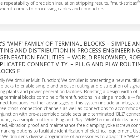
®
 repeatability of precision insulation stripping results. "multi-stripax
 when it comes to processing cables and conductors.
S 'WMF' FAMILY OF TERMINAL BLOCKS – SIMPLE A
TING AND DISTRIBUTION IN PROCESS ENGINEERIN
GENERATION FACILITIES. – WORLD RENOWNED, RO
LICATED CONNECTIVITY. – PLUG AND PLAY ROUTIN
LOCKS F
mily (Weidmüller Multi Function) Weidmüller is presenting a new multifu
l blocks to enable simple and precise routing and distribution of signal
ng plants and power generation facilities. Boasting a design width of
g terminal blocks combine different functions in a single module -– f
nect functions. Further advantages of this system include an integrate
hree cross-connection channels as well as connections to accommoda
onjunction with pre-assembled cable sets and terminated 'BLZ' conne
ibuting is a simple matter of Plug and Play. 'WMF' terminal blocks are
ned, vibration proof and maintenance-free clamping yoke (screw) con
marking options to facilitate identification of electrical equipment. Us
f Weidmüller's diverse programme of accessories to adapt the 'WMF' 