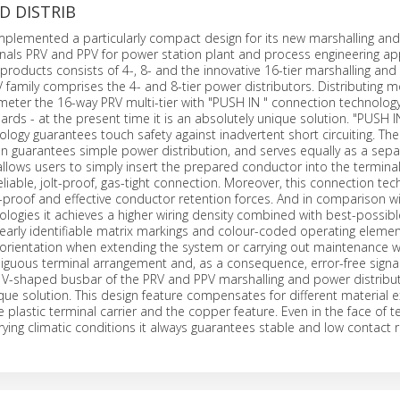
D DISTRIB
mplemented a particularly compact design for its new marshalling an
inals PRV and PPV for power station plant and process engineering app
 products consists of 4-, 8- and the innovative 16-tier marshalling and 
V family comprises the 4- and 8-tier power distributors. Distributing 
meter the 16-way PRV multi-tier with "PUSH IN " connection technology
ards - at the present time it is an absolutely unique solution. "PUSH I
logy guarantees touch safety against inadvertent short circuiting. Th
 guarantees simple power distribution, and serves equally as a sepa
allows users to simply insert the prepared conductor into the terminal
eliable, jolt-proof, gas-tight connection. Moreover, this connection te
-proof and effective conductor retention forces. And in comparison w
logies it achieves a higher wiring density combined with best-possibl
Clearly identifiable matrix markings and colour-coded operating elemen
rientation when extending the system or carrying out maintenance w
biguous terminal arrangement and, as a consequence, error-free signa
 V-shaped busbar of the PRV and PPV marshalling and power distribu
ique solution. This design feature compensates for different material 
 plastic terminal carrier and the copper feature. Even in the face of 
arying climatic conditions it always guarantees stable and low contact 