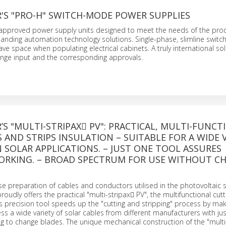
'S "PRO-H" SWITCH-MODE POWER SUPPLIES
 approved power supply units designed to meet the needs of the pro
anding automation technology solutions. Single-phase, slimline swit
ve space when populating electrical cabinets. A truly international so
ange input and the corresponding approvals.
S "MULTI-STRIPAX PV": PRACTICAL, MULTI-FUNCT
 AND STRIPS INSULATION – SUITABLE FOR A WIDE 
N SOLAR APPLICATIONS. – JUST ONE TOOL ASSURES
WORKING. – BROAD SPECTRUM FOR USE WITHOUT C
cise preparation of cables and conductors utilised in the photovoltaic 
oudly offers the practical "multi-stripax PV", the multifunctional cut
his precision tool speeds up the "cutting and stripping" process by maki
ss a wide variety of solar cables from different manufacturers with jus
g to change blades. The unique mechanical construction of the "multi