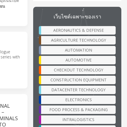
ุ่งเน้นไปที่
ียน
เว็บไซต์เฉพาะของเรา
AERONAUTICS & DEFENSE
AGRICULTURE TECHNOLOGY
AUTOMATION
alogue
series with
AUTOMOTIVE
CHECKOUT TECHNOLOGY
CONSTRUCTION EQUIPMENT
DATACENTER TECHNOLOGY
ELECTRONICS
INAL
FOOD PROCESS & PACKAGING
 –
RMINALS
INTRALOGISTICS
 TO