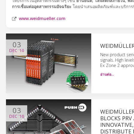
ให้บริการในอุตสาหกรรมต่างๆ เช่น
ยานยนต์
,
โลจิสติกส์ภายใน
,
พลั
การเชื่อมต่ออุตสาหกรรมอัจฉริยะ
โดยนำเสนอผลิตภัณฑ์และบริการท
www.weidmueller.com
03
WEIDMÜLLER
DEC
'10
New product seri
signals. High lev
Ex Zone 2 approv
อ่านต่อ…
03
WEIDMÜLLER
DEC
'10
BLOCKS PRV 
INNOVATIVE,
DISTRIBUTE 