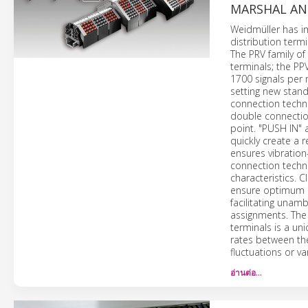
MARSHAL AN
Weidmüller has i
distribution term
The PRV family of
terminals; the PP
1700 signals per 
setting new stand
connection techno
double connection
point. "PUSH IN" 
quickly create a r
ensures vibration
connection techno
characteristics. 
ensure optimum o
facilitating unam
assignments. The
terminals is a un
rates between the
fluctuations or v
อ่านต่อ…