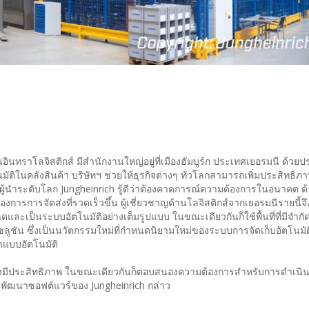
ันอินทราโลจิสติกส์ มีสำนักงานใหญ่อยู่ที่เมืองฮัมบูร์ก ประเทศเยอรมนี ด้ว
คลังสินค้า บริษัทฯ ช่วยให้ธุรกิจต่างๆ ทั่วโลกสามารถเพิ่มประสิทธิภาพก
นำระดับโลก Jungheinrich รู้ดีว่าต้องคาดการณ์ความต้องการในอนาคต ด
การการจัดส่งที่รวดเร็วขึ้น ผู้เชี่ยวชาญด้านโลจิสติกส์จากเยอรมนีรายนี้จ
ละเป็นระบบอัตโนมัติอย่างเต็มรูปแบบ ในขณะเดียวกันก็ใช้พื้นที่ที่มีจำกัด
ซลูชัน ซึ่งเป็นนวัตกรรมใหม่ที่กำหนดนิยามใหม่ของระบบการจัดเก็บอัตโนมัติ
ดแบบอัตโนมัติ
กัดอย่างมีประสิทธิภาพ ในขณะเดียวกันก็ตอบสนองความต้องการสำหรับการดำเ
าฝ่ายพัฒนาซอฟต์แวร์ของ Jungheinrich กล่าว