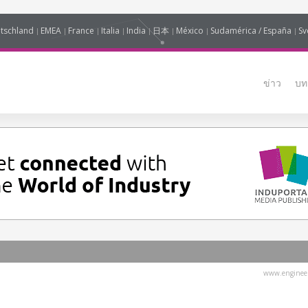
tschland
EMEA
France
Italia
India
日本
México
Sudamérica / España
Sv
ข่าว
บท
www.engineer