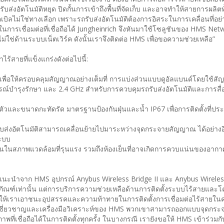
บส่งอัตโนมัติหยุด ปิดกั้นการเข้าถึงพื้นที่จัดเก็บ และอาจทำให้สายการผลิต
คเบิลไม่ใช่ทางเลือก เพราะรถรับส่งอัตโนมัติต้องการอิสระในการเคลื่อนที่อย่
นการเชื่อมต่อที่เชื่อถือได้ Jungheinrich จึงหันมาใช้โซลูชันของ HMS Netwo
ไม่ใช่ด้านระบบเน็ตเวิร์ค ดังนั้นเราจึงติดต่อ HMS เพื่อขอความช่วยเหลือ”
ร้สายที่แข็งแกร่งดังต่อไปนี้:
ระบบเพื่อให้ครอบคลุมสัญญาณอย่างเต็มที่ การแบ่งส่วนแบบดูอัลแบนด์โดยใช้
กรณ์บำรุงรักษา และ 2.4 GHz สำหรับการควบคุมรถรับส่งอัตโนมัติและการสื
ัวและขนาดกะทัดรัด มาตรฐานป้องกันฝุ่นและน้ำ IP67 เพื่อการติดตั้งที่ประห
ับส่งอัตโนมัติสามารถเคลื่อนย้ายไปมาระหว่างจุดกระจายสัญญาณ ได้อย่าง
ระบบ
ทานในสภาพแวดล้อมที่รุนแรง รวมถึงห้องเย็นที่อาจเกิดการควบแน่นของอาก
ำแนะนำจาก HMS อุปกรณ์ Anybus Wireless Bridge II และ Anybus Wirele
ตภัณฑ์เท่านั้น แต่การบริการความช่วยเหลือด้านการติดตั้งระบบไร้สายและโค
้เราเอาชนะอุปสรรคและความท้าทายในการติดตั้งการเชื่อมต่อไร้สายในคลัง
ชี่ยวชาญและเครื่องมือวิเคราะห์ของ HMS พวกเขาสามารถออกแบบจุดกร
ทธิภาพที่เชื่อถือได้ในการติดตั้งทุกครั้ง ในบางกรณี เรายังขอให้ HMS เข้าร่วมกั