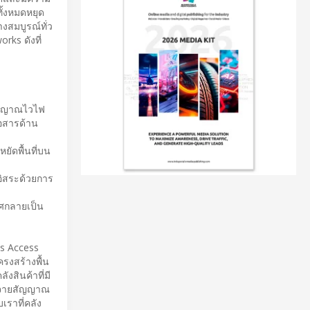
ทั้งหมดหยุด
างสมบูรณ์ทั่ว
rks ดังที่
สัญญาณไวไฟ
่อสารด้าน
ยัดพื้นที่บน
อิสระด้วยการ
าศกลายเป็น
ss Access
รงสร้างพื้น
สินค้าที่มี
ะจายสัญญาณ
บเราที่คลัง