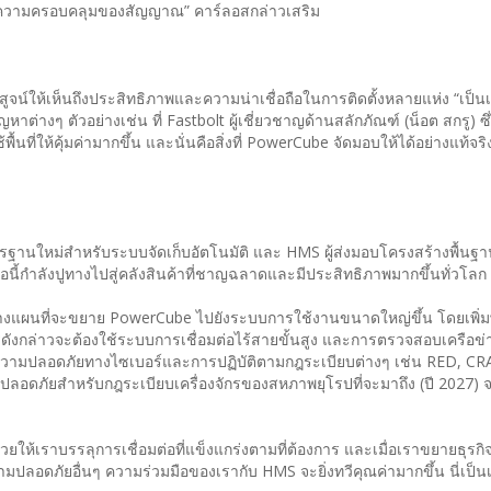
สอบความครอบคลุมของสัญญาณ” คาร์ลอสกล่าวเสริม
ิสูจน์ให้เห็นถึงประสิทธิภาพและความน่าเชื่อถือในการติดตั้งหลายแห่ง “เป็นเ
ญหาต่างๆ ตัวอย่างเช่น ที่ Fastbolt ผู้เชี่ยวชาญด้านสลักภัณฑ์ (น็อต สกรู) ซ
พื้นที่ให้คุ้มค่ามากขึ้น และนั่นคือสิ่งที่ PowerCube จัดมอบให้ได้อย่างแท้จร
รฐานใหม่สำหรับระบบจัดเก็บอัตโนมัติ และ HMS ผู้ส่งมอบโครงสร้างพื้นฐาน
วมมือนี้กำลังปูทางไปสู่คลังสินค้าที่ชาญฉลาดและมีประสิทธิภาพมากขึ้นทั่วโ
h วางแผนที่จะขยาย PowerCube ไปยังระบบการใช้งานขนาดใหญ่ขึ้น โดยเพิ่มพื้
ดังกล่าวจะต้องใช้ระบบการเชื่อมต่อไร้สายขั้นสูง และการตรวจสอบเครือข่า
นความปลอดภัยทางไซเบอร์และการปฏิบัติตามกฎระเบียบต่างๆ เช่น RED, CR
ลอดภัยสำหรับกฎระเบียบเครื่องจักรของสหภาพยุโรปที่จะมาถึง (ปี 2027) 
งช่วยให้เราบรรลุการเชื่อมต่อที่แข็งแกร่งตามที่ต้องการ และเมื่อเราขยายธุรกิ
ภัยอื่นๆ ความร่วมมือของเรากับ HMS จะยิ่งทวีคุณค่ามากขึ้น นี่เป็นเพี