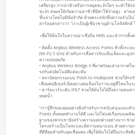
เสถียรสูง การล่าช้าหรือการหยุดชะงักใดๆ จะทำให้รถรั
ชะงัก ส่งผลให้เกิดความล่าช้าที่มีค่าใช้จ่ายสูง สายเ
ชั้นล่างโดยไม่มีข้อจำกัด ด้วยตระหนักถึงความจำเป็นใ
คาร์ลอสกล่าวว่า “เราเป็นผู้เชี่ยวชาญด้านโลจิสติกส์ 
เพื่อให้มั่นใจในความน่าเชื่อถือ HMS แนะนำการตั้งค่าไ
• ติดตั้ง Anybus Wireless Access Points ทั่วทั้ง
(Wi-Fi) 5 GHz สำหรับการสื่อสารกับแท็บเล็ตและอุป
ความปลอดภัย
• Anybus Wireless Bridge II ที่มาพร้อมเสาอากาศในต
รถรับส่งอัตโนมัติแต่ละคัน
• สถาปัตยกรรมแบบ Point-to-multipoint ช่วยให้รถร
เชื่อมต่ออีเธอร์เน็ตอย่างต่อเนื่องไม่ว่าจะอยู่ที่ไหนใน
• ฮาร์ดแวร์ระดับ IP67 ช่วยให้มั่นใจได้ถึงความทน
หยดน้ำ
“เรารู้สึกขอบคุณอย่างยิ่งสำหรับการสนับสนุนและค
Points ทั้งหมดทำงานได้ดี และไม่ใช่แค่เรื่องของผลิ
ฐานของพวกเขายังสร้างความแตกต่างอย่างมาก ช่วยให
โครงสร้างเป็นโลหะและมีความหนาแน่น ด้วยความเ
ที่ดีที่สุดสำหรับจุดเชื่อมต่อ เพื่อให้มั่นใจได้ถึงประสิ