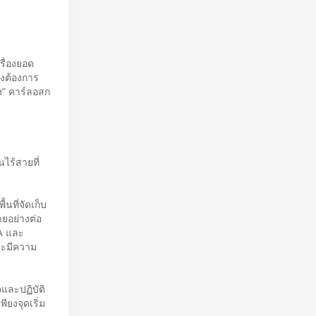
รื่องยอด
ึ่งต้องการ
ิง” คาร์ลอสก
ไร้สายที่
ลก
นที่จัดเก็บ
ยอย่างต่อ
A และ
จะมีความ
จและปฏิบัติ
ยงจุดเริ่ม