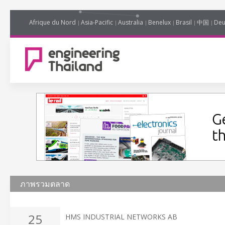
Afrique du Nord
Asia-Pacific
Australia
Benelux
Brasil
中国
Deu
ภาพรวมตลาด
25
HMS INDUSTRIAL NETWORKS AB