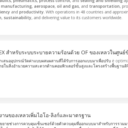
aulics
,
pneumatics
,
process control
, and
sealing and shielding
ap
l manufacturing
,
aerospace
,
oil and gas
, and
transportation
, pr
ciency
and
productivity
. With operations in 48 countries and approxi
n
,
sustainability
, and delivering value to its customers worldwide.
X สำหรับระบบระบายความร้อนด้วย OF ของเหลวในศูนย์ข
นำเสนออุปกรณ์วัดค่าแบบผสมผสานที่ได้รับการออกแบบมาเพื่อปรับ ë optimi
ยในสิ่งอำนวยความสะดวกด้านคอมพิวเตอร์ขั้นสูงและโครงสร้างพื้นฐานดิ
งงานของเหลวเพิ่มไอโอ-ลิงก์และมาตรฐาน
ินขยายช่วงการควบคุมเซ็นเซอร์ด้วยตัวควบคุมที่ออกแบบมาสำหรับการรว