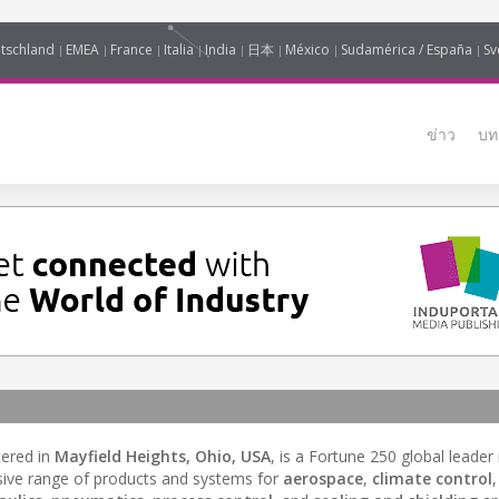
tschland
EMEA
France
Italia
India
日本
México
Sudamérica / España
Sv
ข่าว
บท
tered in
Mayfield Heights, Ohio, USA
, is a Fortune 250 global leader
ive range of products and systems for
aerospace
,
climate control
,