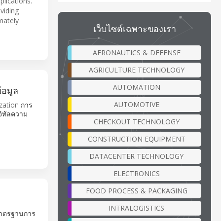
plications.
oviding
mately
เว็บไซต์เฉพาะของเรา
AERONAUTICS & DEFENSE
AGRICULTURE TECHNOLOGY
AUTOMATION
้อมูล
AUTOMOTIVE
zation การ
จิทัลความ
CHECKOUT TECHNOLOGY
CONSTRUCTION EQUIPMENT
DATACENTER TECHNOLOGY
ELECTRONICS
FOOD PROCESS & PACKAGING
INTRALOGISTICS
มมาตรฐานการ