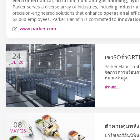
electromechanical
,
filtration
,
fluid and gas handling
,
hydr
Parker serves a diverse array of industries, including
industria
precision-engineered solutions that enhance
operational effi
62,000 employees, Parker Hannifin is committed to
innovatio
www.parker.com
24
เซንSOร์วORTE
JUL
'26
Parker Hannifin 
จัดการความร้อนภา
หนาแน่นสูง.
อ่านต่อ…
08
ตัวควบคุมพลั
MAY
'26
ปาร์กเกอร์ฮันนิฟ