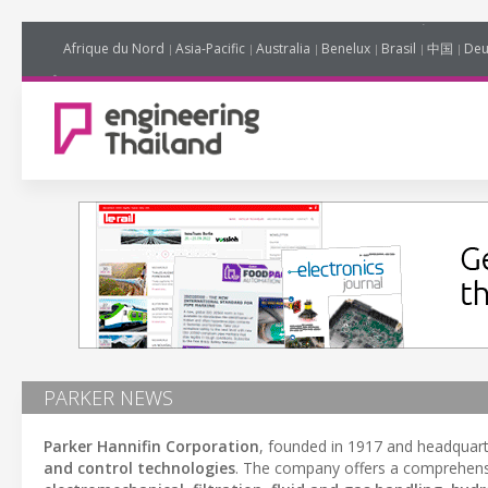
Afrique du Nord
Asia-Pacific
Australia
Benelux
Brasil
中国
Deu
PARKER NEWS
Parker Hannifin Corporation
, founded in 1917 and headquar
and control technologies
. The company offers a comprehens