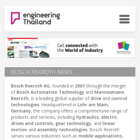
BOSCH REXROTH NEWS
Bosch Rexroth AG
, founded in
2001
through the merger
of
Bosch Automation Technology
and
Mannesmann
Rexroth
, is a leading global supplier of
drive
and
control
technologies
. Headquartered in
Lohr am Main,
Germany
, the company offers a comprehensive range of
products and services, including
hydraulics
,
electric
drives and controls
,
gear technology
, and
linear
motion
and
assembly technologies
. Bosch Rexroth
serves various industries such as
mobile applications
,